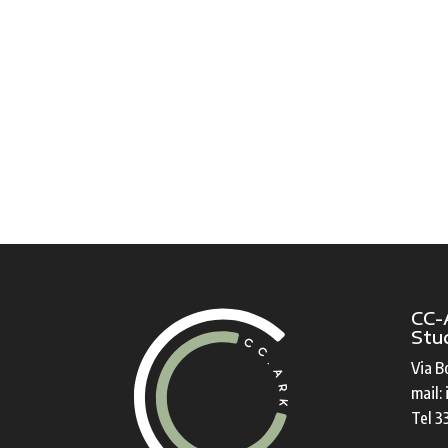
CC-
Stud
Via B
mail:
Tel 3