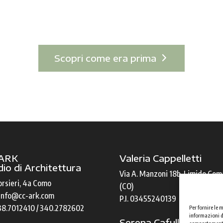
Scopri come era prima
ARK
Valeria Cappelletti
io di Architettura
Via A. Manzoni 18b, Limido Co
orsieri, 4a Como
(CO)
 info@cc-ark.com
P.I. 03455240139
38.7012410 / 340.2782602
Per fornire le
informazioni de
Serena Cafulli