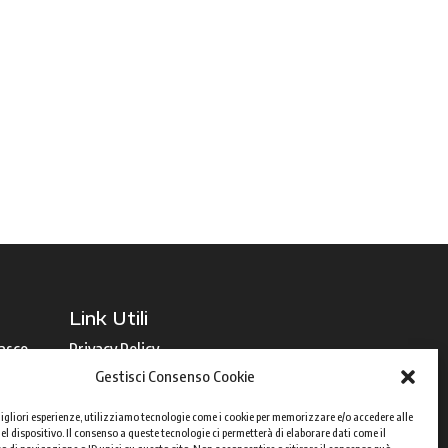
Link Utili
masco
Privacy Policy
Gestisci Consenso Cookie
Cookie Policy
 migliori esperienze, utilizziamo tecnologie come i cookie per memorizzare e/o accedere alle
l dispositivo. Il consenso a queste tecnologie ci permetterà di elaborare dati come il