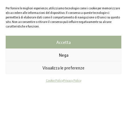
Per fornire le migliori esperienze, utilizziamo tecnologie come i cookie per memorizzare
e/o accedere alle informazioni del dispositivo. Il consenso a queste tecnologie ci
permetterà di elaborare dati come il comportamento di navigazione o ID unici su questo
sito. Non acconsentire o ritirare il consenso può influire negativamente su alcune
caratteristiche e funzioni.
Accetta
Nega
Visualizza le preferenze
Cookie Policy
Privacy Policy